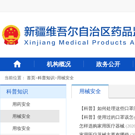
新
窗
口
打
开
无
障
碍
说
明
机构概况
政务公开
页
面,
当前位置：
首页
>
科普知识
>
用械安全
按
Alt
加
用械安全
科普知识
波
浪
用药安全
【科普】如何处理这些口罩
键
打
用械安全
【科普】使用过的口罩该怎
开
怎样选购家用医疗器械
(202
导
用妆安全
盲
家用医疗器械主要有哪些
(2