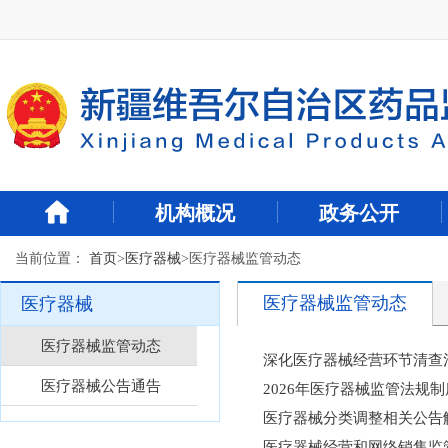
新
窗
口
打
开
无
障
碍
说
明
机构概况
政务公开
页
面,
当前位置：
首页
>
医疗器械
>
医疗器械监管动态
按
Alt
加
医疗器械监管动态
医疗器械
波
浪
医疗器械监管动态
深化医疗器械经营环节清查
键
打
医疗器械公告通告
2026年医疗器械监管法规
开
医疗器械分类调整相关公告
导
盲
医疗器械经营和网络销售监