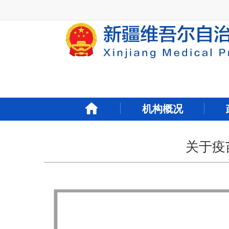
新
窗
口
打
开
无
障
碍
说
明
机构概况
页
面,
按
Alt
关于疫苗
加
波
浪
键
打
开
导
盲