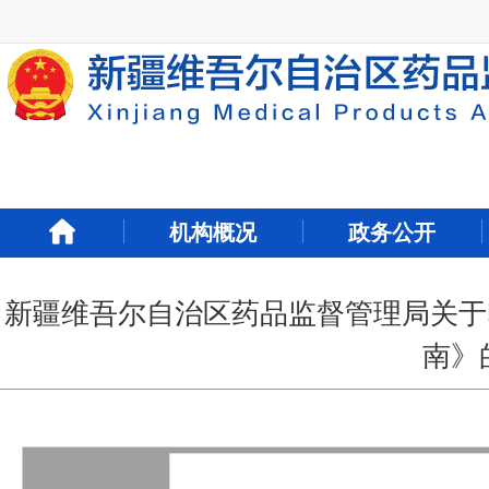
新
窗
口
打
开
无
障
碍
说
明
机构概况
政务公开
页
面,
按
Alt
新疆维吾尔自治区药品监督管理局关于
加
南》
波
浪
键
打
开
导
盲