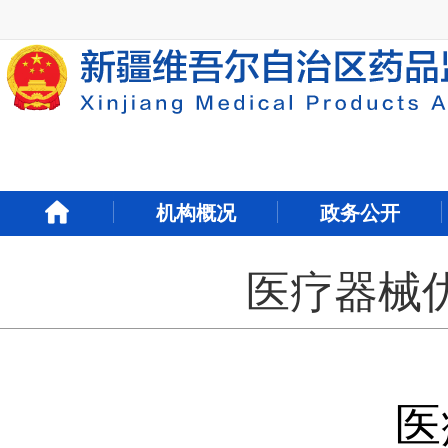
新
窗
口
打
开
无
障
碍
说
明
机构概况
政务公开
页
面,
按
医疗器械优
Alt
加
波
浪
键
打
开
医
导
盲