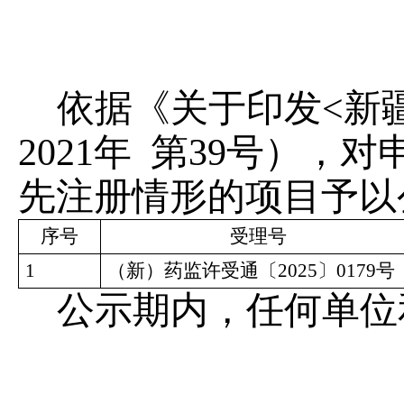
模
式
依据《
关于印发
<
新
2021
年
第
39
号），对
先注册
情形
的项目予以
序号
受理号
1
（新）药监许受通〔
202
5
〕
0
179
号
公示期内，任何单位