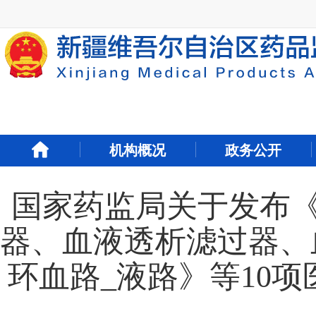
新
窗
口
打
开
无
障
碍
说
明
机构概况
政务公开
页
面,
按
国家药监局关于发布《
Alt
加
波
器、血液透析滤过器、
浪
键
环血路_液路》等10项
打
开
导
盲