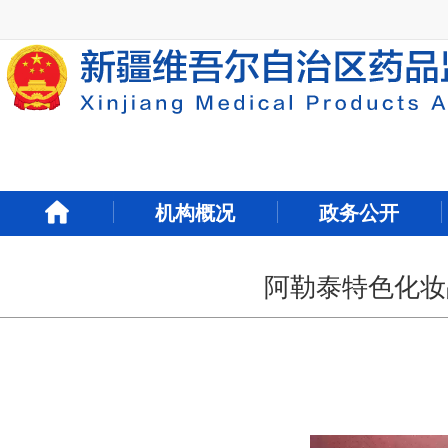
新
窗
口
打
开
无
障
碍
说
明
机构概况
政务公开
页
面,
按
Alt
阿勒泰特色化妆
加
波
浪
键
打
开
导
盲