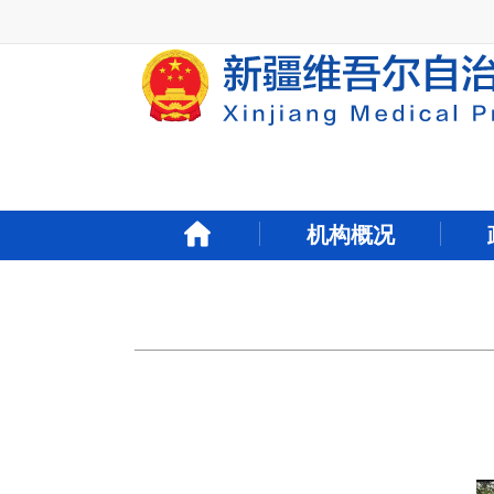
新
窗
口
打
开
无
障
碍
说
明
机构概况
页
面,
按
Alt
加
波
浪
键
打
开
导
盲