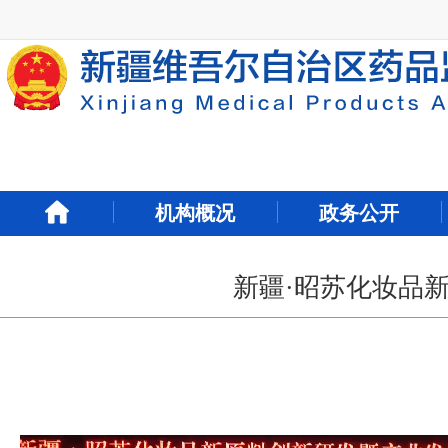
新
窗
口
打
开
无
障
碍
说
明
机构概况
政务公开
页
面,
按
Alt
新疆·昭苏化妆品
加
波
浪
键
打
开
导
盲