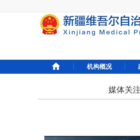
新
窗
口
打
开
无
障
碍
说
明
机构概况
页
面,
按
Alt
媒体关
加
波
浪
键
打
开
导
盲