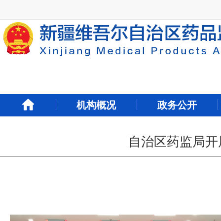
新
窗
口
打
开
无
障
碍
说
明
机构概况
政务公开
页
面,
按
Alt
自治区药监局开
加
波
浪
键
打
开
导
盲