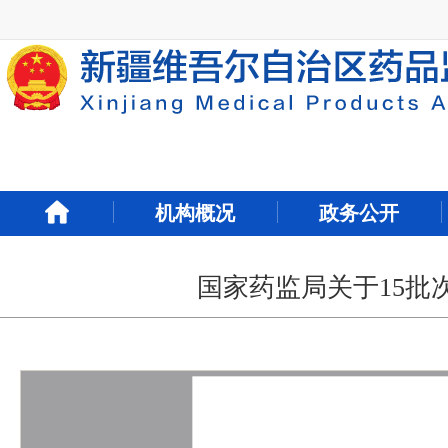
新
窗
口
打
开
无
障
碍
说
明
机构概况
政务公开
页
面,
按
Alt
国家药监局关于15批
加
波
浪
键
打
开
导
盲