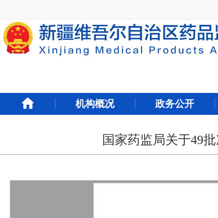
新
窗
口
打
开
无
障
碍
说
明
机构概况
政务公开
页
面,
按
Alt
国家药监局关于49批
加
波
浪
键
打
开
导
盲