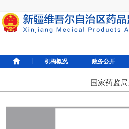
新
窗
口
打
开
无
障
碍
说
明
机构概况
政务公开
页
面,
按
Alt
国家药监局
加
波
浪
键
打
开
导
盲