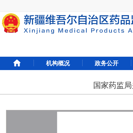
新
窗
口
打
开
无
障
碍
说
明
机构概况
政务公开
页
面,
按
Alt
国家药监局
加
波
浪
键
打
开
导
盲