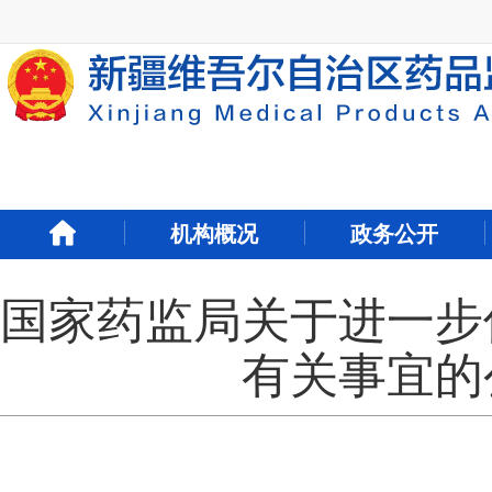
新
窗
口
打
开
无
障
碍
说
明
机构概况
政务公开
页
面,
按
国家药监局关于进一步
Alt
加
波
有关事宜的公
浪
键
打
开
导
盲