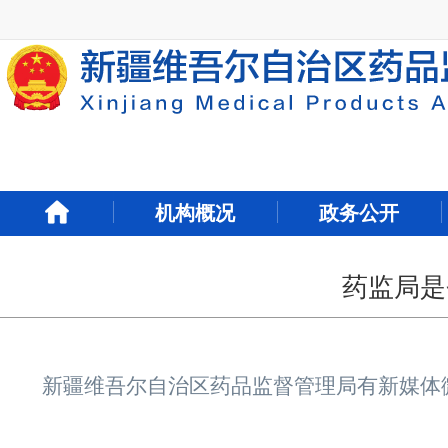
新
窗
口
打
开
无
障
碍
说
明
机构概况
政务公开
页
面,
按
Alt
药监局是
加
波
浪
键
新疆维吾尔自治区药品监督管理局有新媒体
打
开
导
盲