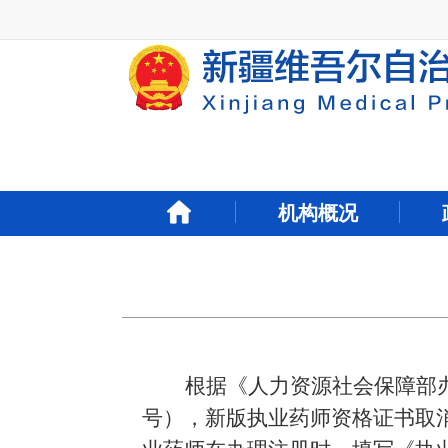
新
窗
口
打
开
无
障
碍
说
明
机构概况
页
面,
按
Alt
加
波
浪
键
根据《人力资源社会保障部
打
开
号），新版执业药师资格证书取消了
导
盲