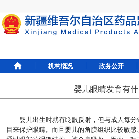
新
窗
口
打
开
无
障
碍
说
明
机构概况
政务公开
页
面,
按
Alt
婴儿眼睛发育有什
加
波
浪
键
婴儿出生时就有眨眼反射，但与成人每分
打
开
目来保护眼睛。而且婴儿的角膜组织比较敏感
导
盲