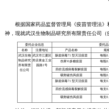
模
式
根据国家
药品监督管理
局《疫苗管
理法》
神，现就武汉生物制品研究所有限责任公司
（
委托企业信息
委托品
名称
注册地址
产品名称
规
武汉生物
武汉市江夏区
肠道病毒71 型灭活疫苗
每瓶0.
制品研究
郑店黄金工业
伤寒Vi多糖疫苗
每瓶0.
所有限责
园路1号
四价流感病毒裂解疫苗
每瓶0.
任公司
吸附破伤风疫苗
每瓶0.
肠道病毒71 型灭活疫苗
每支0.
四价流感病毒裂解疫苗
每支0.
吸附破伤风疫苗
每支0.