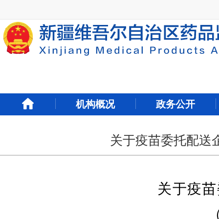
新
窗
口
打
开
无
障
碍
说
明
机构概况
政务公开
页
面,
按
Alt
关于疫苗委托配送企
加
波
浪
键
关于疫苗
打
开
导
盲