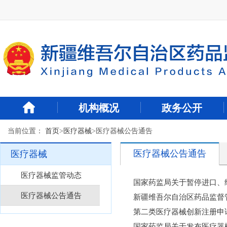
新
窗
口
打
开
无
障
碍
说
明
机构概况
政务公开
页
面,
当前位置：
首页
>
医疗器械
>
医疗器械公告通告
按
Alt
加
医疗器械公告通告
医疗器械
波
浪
医疗器械监管动态
国家药监局关于暂停进口、经
键
打
医疗器械公告通告
新疆维吾尔自治区药品监督管
开
第二类医疗器械创新注册申
导
盲
国家药监局关于发布医疗器械