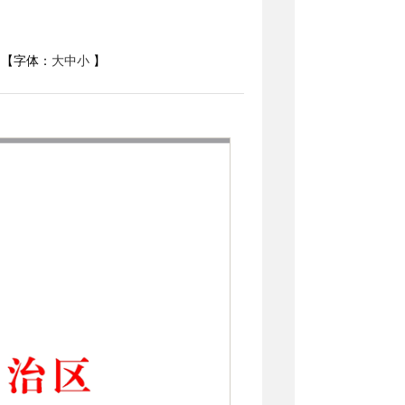
【字体：
大
中
小
】