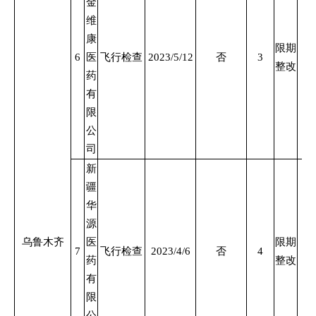
金
维
康
限期
6
医
飞行检查
2023/5/12
否
3
整改
药
有
限
公
司
新
疆
华
源
乌鲁木齐
医
限期
7
飞行检查
2023/4/6
否
4
药
整改
有
限
公