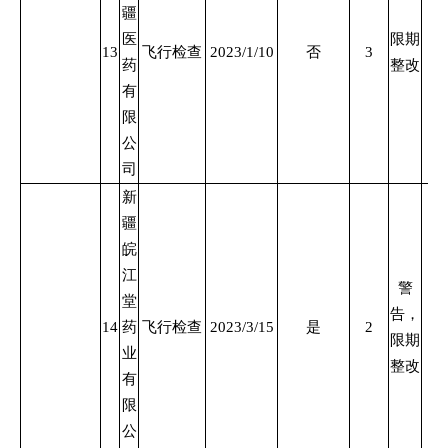
疆
医
限期
13
飞行检查
2023/1/10
否
3
药
整改
有
限
公
司
新
疆
皖
江
警
堂
告，
14
药
飞行检查
2023/3/15
是
2
限期
业
整改
有
限
公