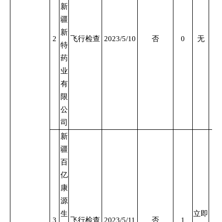
新
疆
新
2
飞行检查
2023/5/10
否
0
无
特
药
业
有
限
公
司
新
疆
百
亿
康
源
生
立即
3
飞行检查
2023/5/11
否
1