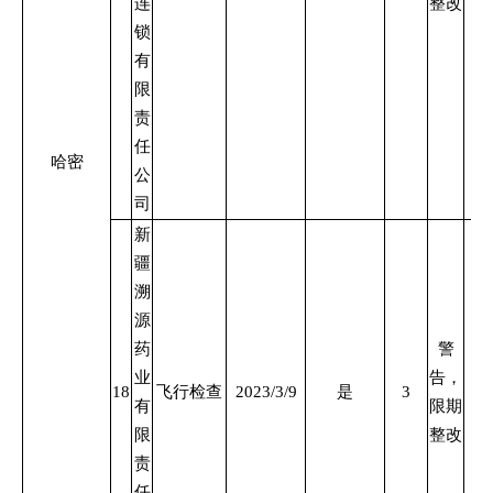
连
整改
锁
有
限
责
任
哈密
公
司
新
疆
溯
源
药
警
业
告，
18
飞行检查
2023/3/9
是
3
有
限期
限
整改
责
任