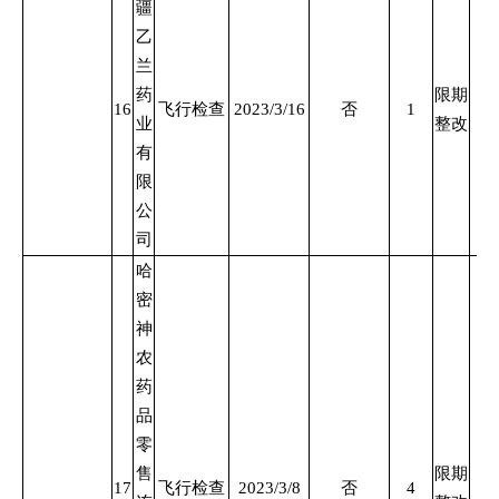
疆
乙
兰
药
限期
16
飞行检查
2023/3/16
否
1
业
整改
有
限
公
司
哈
密
神
农
药
品
零
售
限期
17
飞行检查
2023/3/8
否
4