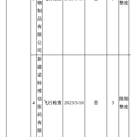
物
整改
制
品
有
限
公
司
新
疆
诺
聆
维
信
限期
4
飞行检查
2023/5/10
否
3
医
整改
药
有
限