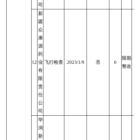
司
新
疆
众
康
源
药
限期
12
业
飞行检查
2023/1/9
否
6
整改
有
限
责
任
公
司
华
润
新