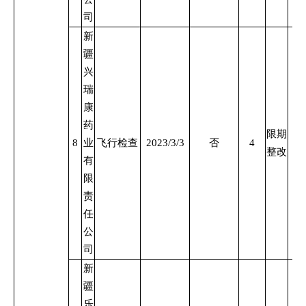
司
新
疆
兴
瑞
康
药
限期
8
业
飞行检查
2023/3/3
否
4
整改
有
限
责
任
公
司
新
疆
乐