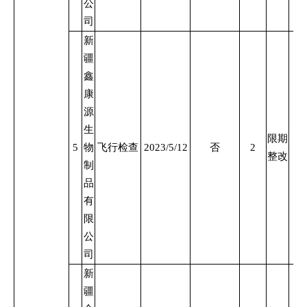
公
司
新
疆
鑫
康
源
生
限期
5
物
飞行检查
2023/5/12
否
2
整改
制
品
有
限
公
司
新
疆