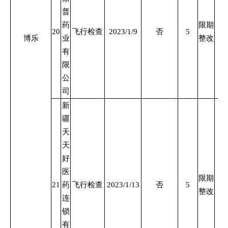
普
药
限期
20
飞行检查
2023/1/9
否
5
博乐
业
整改
有
限
公
司
新
疆
天
天
好
医
限期
21
药
飞行检查
2023/1/13
否
5
整改
连
锁
有