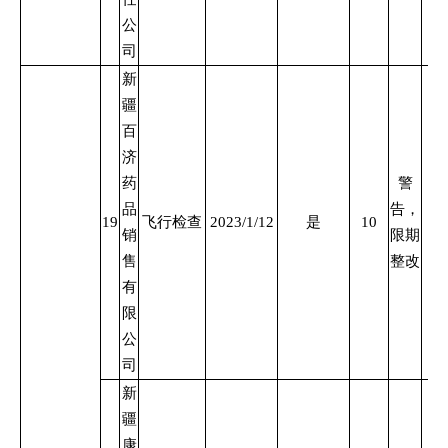
公
司
新
疆
百
济
药
警
品
告，
19
飞行检查
2023/1/12
是
10
销
限期
售
整改
有
限
公
司
新
疆
康