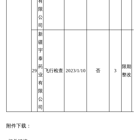
有
限
公
司
新
疆
宇
泰
药
限期
29
飞行检查
2023/1/10
否
3
业
整改
有
限
公
司
附件下载：