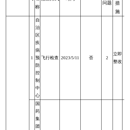
问题
措
称
施
自
治
区
疾
病
立即
1
预
飞行检查
2023/5/11
否
2
整改
防
控
制
中
心
国
药
集
团