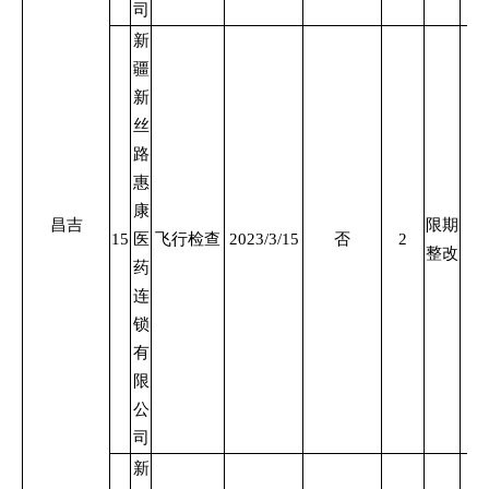
司
新
疆
新
丝
路
惠
康
昌吉
限期
15
医
飞行检查
2023/3/15
否
2
整改
药
连
锁
有
限
公
司
新