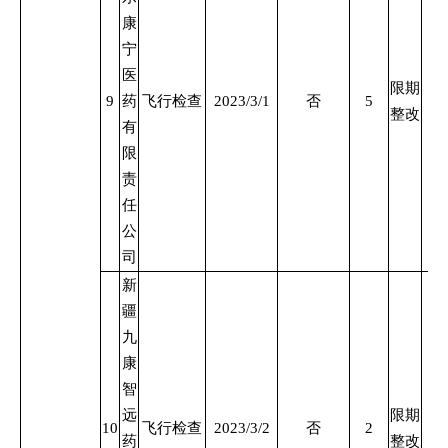
康
宁
医
限期
9
药
飞行检查
2023/3/1
否
5
整改
有
限
责
任
公
司
新
疆
九
康
智
远
限期
10
飞行检查
2023/3/2
否
2
药
整改