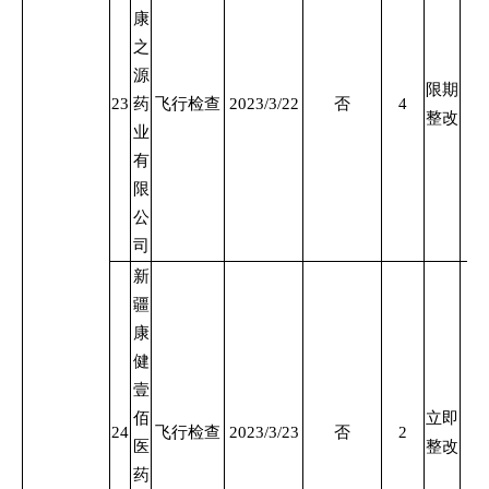
康
之
源
限期
23
药
飞行检查
2023/3/22
否
4
整改
业
有
限
公
司
新
疆
康
健
壹
佰
立即
24
飞行检查
2023/3/23
否
2
医
整改
药