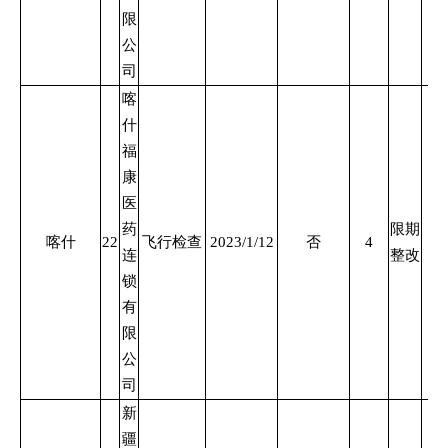
限
公
司
喀
什
福
康
医
药
限期
喀什
22
飞行检查
2023/1/12
否
4
连
整改
锁
有
限
公
司
新
疆