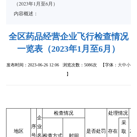
（2023年1月至6月）
内容概述：
全区药品经营企业飞行检查情况
一览表（2023年1月至6月）
发布时间：2023-06-26 12:06 浏览次数：
5086次
【字体：
大
中
小
】
检查情况
处理情况
企
采
序
业
地区
是否处罚
存在
2
取
号
名
检查方式
时间