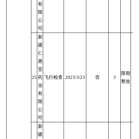
有
限
公
司
新
疆
仁
惠
堂
限期
25
药
飞行检查
2023/3/23
否
3
整改
业
有
限
公
司
新
疆