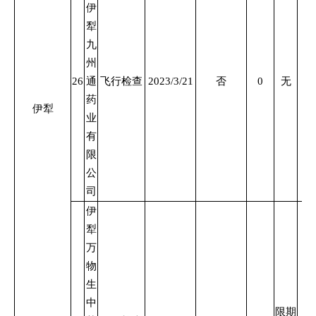
伊
犁
九
州
26
通
飞行检查
2023/3/21
否
0
无
药
伊犁
业
有
限
公
司
伊
犁
万
物
生
中
限期