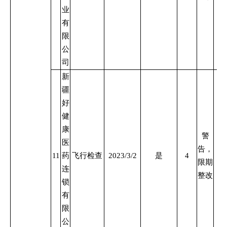
业
有
限
公
司
新
疆
好
健
康
警
医
告，
11
药
飞行检查
2023/3/2
是
4
限期
连
整改
锁
有
限
公