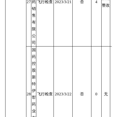
27
药
飞行检查
2023/3/21
否
4
整改
销
售
有
限
公
司
国
药
控
股
新
特
伊
28
飞行检查
2023/3/22
否
0
无
犁
药
业