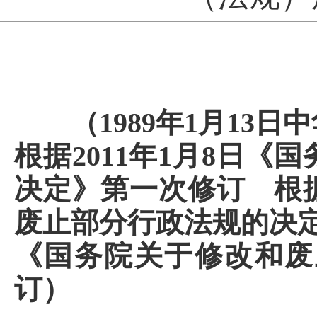
模
式
（
1989
年
1
月
13
日中
根据
2011
年
1
月
8
日《国
决定》第一次修订 根
废止部分行政法规的决
《国务院关于修改和废
订）