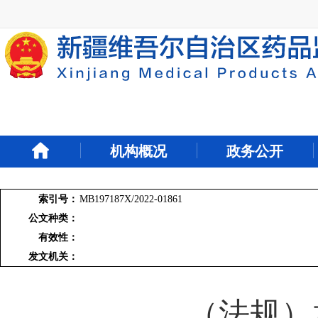
新
窗
口
打
开
无
障
碍
说
明
机构概况
政务公开
页
面,
按
Alt
索引号：
MB197187X/2022-01861
加
公文种类：
波
有效性：
浪
发文机关：
键
打
开
导
（法规）
盲