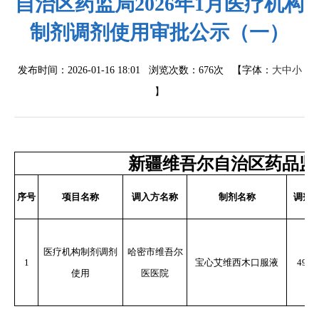
自治区药监局2026年1月医疗机构
制剂调剂使用审批公示（一）
发布时间：2026-01-16 18:01 浏览次数：
676次
【字体：
大
中
小
】
新疆维吾尔自治区药品监
序号
项目名称
调入方名称
制剂名称
调剂
医疗机构制剂调剂
哈密市维吾尔
1
宝心艾维西木口服液
495
使用
医医院